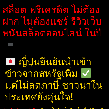
สล็อต ฟรีเครดิต ไม่ต้อง
ฝาก ไม่ต้องแชร์ รีวิวเว็บ
พนันสล็อตออนไลน์ ในปี
ญี่ปุ่นยืนยันนำเข้า
ข้าวจากสหรัฐเพิ่ม
แต่ไม่ลดภาษี ชาวนาใน
ประเทศยังอุ่นใจ!