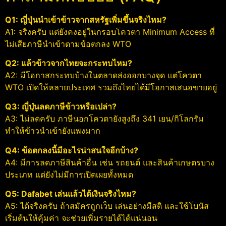
Q1: ญี่ปุ่นนำเข้าข้าวจากสหรัฐเพิ่มขึ้นจริงไหม?
A1: จริงครับ แต่ยังคงอยู่ในกรอบโควตา Minimum Access ที่
ไม่เสียภาษีนำเข้าตามข้อตกลง WTO
Q2: แล้วข้าวจากไทยจะกระทบไหม?
A2: มีโอกาสกระทบบ้างในตลาดส่งออกบางจุด แต่โควตา
WTO เปิดให้หลายประเทศ รวมถึงไทยได้มีโอกาสเสนอขายอยู่
Q3: ญี่ปุ่นลดภาษีข้าวหรือเปล่า?
A3: ไม่ลดครับ ภาษีนอกโควตายังสูงถึง 341 เยน/กิโลกรัม
ทำให้ข้าวนำเข้ายังแพงมาก
Q4: ข้อตกลงนี้มีอะไรน่าสนใจอีกบ้าง?
A4: มีการลดภาษีสินค้าอื่น เช่น รถยนต์ และสินค้าเกษตรบาง
ประเภท แต่ยังไม่มีการเปิดเผยทั้งหมด
Q5: Dafabet เล่นแล้วได้เงินจริงไหม?
A5: ได้จริงครับ ถ้าสมัครถูกเว็บ เล่นอย่างมีสติ และใช้โบนัส
เริ่มต้นให้คุ้มค่า จะช่วยเพิ่มรายได้ได้แน่นอน