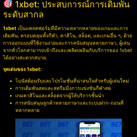
1xbet: ประสบการณ์การเดิมพัน
ระดับสากล
1xbet
เป็นแพลตฟอร์มที่มีความหลากหลายของเกมและการ
เดิมพัน, ครอบคลุมทั้งกีฬา, คาสิโน, สล็อต, และเกมอื่น ๆ. ด้วย
การออกแบบที่ใช้งานง่ายและการสนับสนุนหลายภาษา, ผู้เล่น
จากทั่วโลกสามารถเข้าถึงและเพลิดเพลินกับบริการของ 1xbet
ได้อย่างสะดวกสบาย.
จุดเด่นของ 1xbet:
โบนัสต้อนรับและโปรโมชั่นที่น่าสนใจสำหรับผู้เล่นใหม่
การเดิมพันสดและสตรีมมิ่งการแข่งขันกีฬาสด
เกมคาสิโนและสล็อตจากผู้ให้บริการชั้นนำ
การสนับสนุนลูกค้าหลายภาษาและระบบฝาก-ถอนที่
หลากหลาย