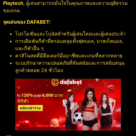
Playtech
, ผู้เล่นสามารถมั่นใจในคุณภาพและความยุติธรรม
ของเกม.
จุดเด่นของ DAFABET:
โปรโมชั่นและโบนัสสำหรับผู้เล่นใหม่และผู้เล่นประจำ
การเดิมพันกีฬาที่ครอบคลุมทั้งฟุตบอล, บาสเก็ตบอล,
และกีฬาอื่น ๆ
คาสิโนสดที่มีดีลเลอร์มืออาชีพและเกมที่หลากหลาย
ระบบรักษาความปลอดภัยที่ทันสมัยและการสนับสนุน
ลูกค้าตลอด 24 ชั่วโมง