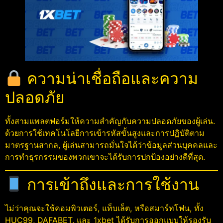
ความน่าเชื่อถือและความ
ปลอดภัย
ทั้งสามแพลตฟอร์มให้ความสำคัญกับความปลอดภัยของผู้เล่น.
ด้วยการใช้เทคโนโลยีการเข้ารหัสขั้นสูงและการปฏิบัติตาม
มาตรฐานสากล, ผู้เล่นสามารถมั่นใจได้ว่าข้อมูลส่วนบุคคลและ
การทำธุรกรรมของพวกเขาจะได้รับการปกป้องอย่างดีที่สุด.
การเข้าถึงและการใช้งาน
ไม่ว่าคุณจะใช้คอมพิวเตอร์, แท็บเล็ต, หรือสมาร์ทโฟน, ทั้ง
HUC99, DAFABET, และ 1xbet ได้รับการออกแบบให้รองรับ