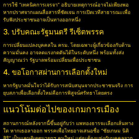
การใช้ “เทคนิคการเจรจา” อธิบายเหตุการณ์อาจไม่เพียงพอ
หากปราศจากแผนสื่อสารที่ชัดเจน การเปิดเวทีสาธารณะเพื่อ
รับฟังประชาชนอาจเป็นทางออกหนึ่ง
3. ปรับคณะรัฐมนตรี รีเซ็ตพรรค
การเปลี่ยนแปลงบุคคลใน ครม. โดยเฉพาะผู้เกี่ยวข้องกับด้าน
ความมั่นคง อาจลดแรงกดดันได้ในระดับหนึ่ง พร้อมทั้งส่ง
สัญญาณว่า รัฐบาลพร้อมเปลี่ยนเพื่อประชาชน
4. ขอโอกาสผ่านการเลือกตั้งใหม่
หากรัฐบาลมั่นใจว่าได้รับการสนับสนุนจากประชาชนจริง การ
ยุบสภาเพื่อเลือกตั้งใหม่คือการพิสูจน์ศรัทธาโดยตรง
แนวโน้มต่อไปของเกมการเมือง
สถานการณ์หลังจากนี้ขึ้นอยู่กับว่า แพทองธารจะเลือกเส้นทาง
ใด หากเธอลาออก พรรคเพื่อไทยอาจเสนอชื่อ “ชัยเกษม นิติ
สิริ” เป็นแคนดิเดตนายกฯ คนใหม่ แต่จะต้องแข่งกับบุคคลจาก