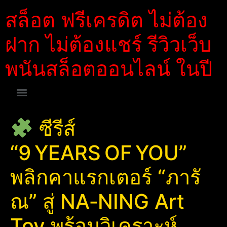
สล็อต ฟรีเครดิต ไม่ต้อง
ฝาก ไม่ต้องแชร์ รีวิวเว็บ
พนันสล็อตออนไลน์ ในปี
ซีรีส์
“9 YEARS OF YOU”
พลิกคาแรกเตอร์ “ภารั
ณ” สู่ NA‑NING Art
Toy พร้อมวิเคราะห์