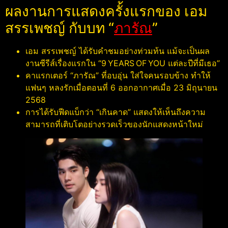
ผลงานการแสดงครั้งแรกของ เอม
สรรเพชญ์ กับบท “
ภารัณ
”
เอม สรรเพชญ์ ได้รับคำชมอย่างท่วมท้น แม้จะเป็นผล
งานซีรีส์เรื่องแรกใน “9 YEARS OF YOU แต่ละปีที่มีเธอ”
คาแรกเตอร์ “ภารัณ” ที่อบอุ่น ใส่ใจคนรอบข้าง ทำให้
แฟนๆ หลงรักเมื่อตอนที่ 6 ออกอากาศเมื่อ 23 มิถุนายน
2568
การได้รับฟีดแบ็กว่า “เกินคาด” แสดงให้เห็นถึงความ
สามารถที่เติบโตอย่างรวดเร็วของนักแสดงหน้าใหม่